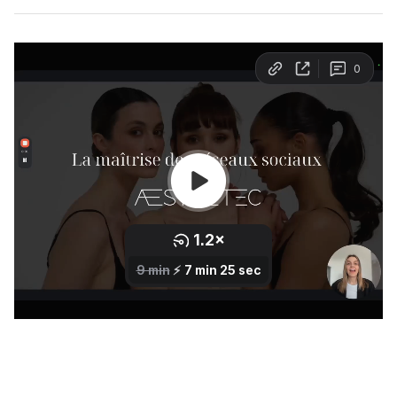
Les 5 piliers des réels qui cartonnent en esthétique
Les règles d’or pour un carrousel qui fonctionne
Stories qui créent la relation
05/ Transformer des abonnées en clientes
La technique des 4 c
Messages privés & prises de rdv
06/ Posture, régularité et croissance
Construire une visibilité durable
Mindset & posture
Faire le quizz