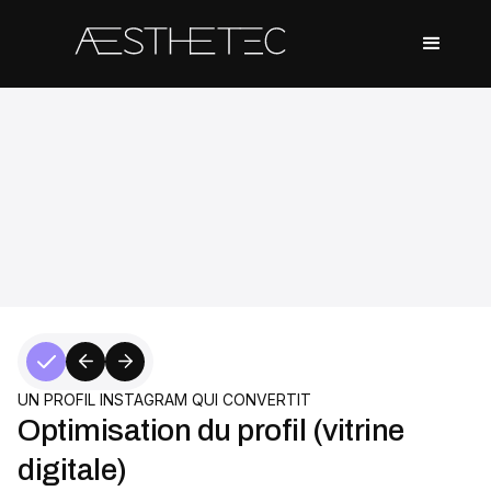
Présentation
Présentation insta
01/ Les fondations
Positionnement clair & différenciant
Comprendre la cliente esthétique (psychologie)
02/ Un profil instagram qui convertit
Optimisation du profil (vitrine digitale)
Storytelling de praticienne
03/ Créer du contenu qui attire des clientes
UN PROFIL INSTAGRAM QUI CONVERTIT
Les 4 piliers de contenu esthétique
Optimisation du profil (vitrine
Parler de son expertise sans être technique
digitale)
04/ Le cœur de la visibilité