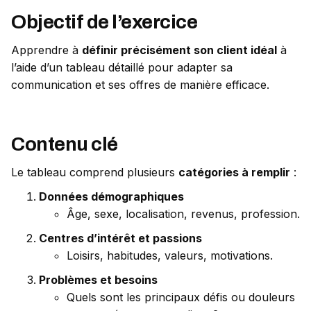
Analyse de compte Instagram Tiktok performant
Objectif de l’exercice
Mise en pratique : analyse de compte concurrent
07/ Techniques avancées pour se démarquer
Apprendre à
définir précisément son client idéal
à
Créer des contenus viraux sur TikTok
l’aide d’un tableau détaillé pour adapter sa
communication et ses offres de manière efficace.
Humaniser son contenu
08/ Optimisation et autonomie
Construire une stratégie à long terme
Contenu clé
Boîte à outils pour rester autonome
Le tableau comprend plusieurs
catégories à remplir
:
Faire le quizz
Données démographiques
Âge, sexe, localisation, revenus, profession.
Centres d’intérêt et passions
Loisirs, habitudes, valeurs, motivations.
Problèmes et besoins
Quels sont les principaux défis ou douleurs