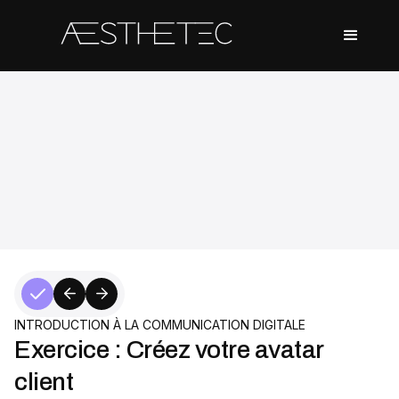
01/ Introduction à la communication digitale
Sommaire
Introduction à la communication digitale dans le secteur esthétique
Présentation des plateformes sociales : Instagram, Facebook et
TikTok
Identifier son audience cible
Exercice : Créez votre avatar client
02/ Les bases d’Instagram, Facebook et TikTok
Sommaire
INTRODUCTION À LA COMMUNICATION DIGITALE
Création et optimisation des comptes
Exercice : Créez votre avatar
Exemples de pages attrayantes
client
Algorithmes et fonctionnement