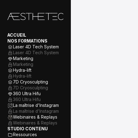
01/ Introduction à la
communication digitale
Sommaire
ACCUEIL
Introduction à la
NOS FORMATIONS
communication digitale dans
le secteur esthétique
Laser 4D Tech System
Laser 4D Tech System
Présentation des plateformes
Marketing
sociales : Instagram,
Facebook et TikTok
Marketing
Hydra-lift
Identifier son audience cible
Hydra-lift
7D Cryosculpting
Exercice : Créez votre avatar
client
7D Cryosculpting
02/ Les bases
360 Ultra Hifu
d’Instagram, Facebook et
360 Ultra Hifu
TikTok
La maîtrise d'Instagram
La maîtrise d'Instagram
Sommaire
Webinaires & Replays
Webinaires & Replays
Création et optimisation des
STUDIO CONTENU
comptes
Ressources