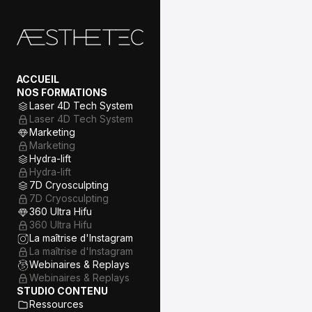
Présentation
Présentation Laser
01/ Introduction
ACCUEIL
Différences entre épilation
NOS FORMATIONS
temporaire et définitive
Laser 4D Tech System
Rôle de l’infirmière
Laser 4D Tech System
spécialisée en épilation
Marketing
définitive
02/ Physiologie de la
Marketing
pilosité
Hydra-lift
Hydra-lift
Structure & cycle de
7D Cryosculpting
croissance du poil
7D Cryosculpting
Types de poils et follicules
360 Ultra Hifu
pileux
360 Ultra Hifu
La maîtrise d'Instagram
Couleurs de poils
La maîtrise d'Instagram
Webinaires & Replays
Facteurs influençant la
croissance
Webinaires & Replays
03/ Technologie
STUDIO CONTENU
d’épilation définitive
Ressources