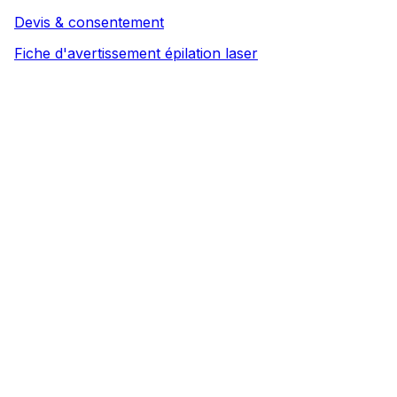
Effets secondaires
Devis & consentement
Recommandations post-traitement
Fiche d'avertissement épilation laser
Rappels pré/post soin
07/ Éthique & législation
Consentement éclairé & documents
Législation liée à l’usage du laser
08/ Préparation & démonstration pratique
Protocole de traitement & matériel
Paramétrage du laser
Démonstration pratique – Laser Aesthetec
Vérification pièce à main gelée
Entretien du laser
Faire le quizz