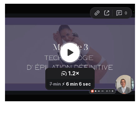
Comparaison des technologies
Le fonctionnement de la lumière
04/ Sécurité & hygiène
Mesures de sécurité
Évaluation poils/peau pour limiter les risques
Limites du laser
Épilation intime femme & homme
05/ Évaluation pré-traitement
Contre-indications
Consultation avec le patient
Évaluation des zones à traiter
Classification de Fitzpatrick
06/ Après traitement & suivi
Durée du traitement