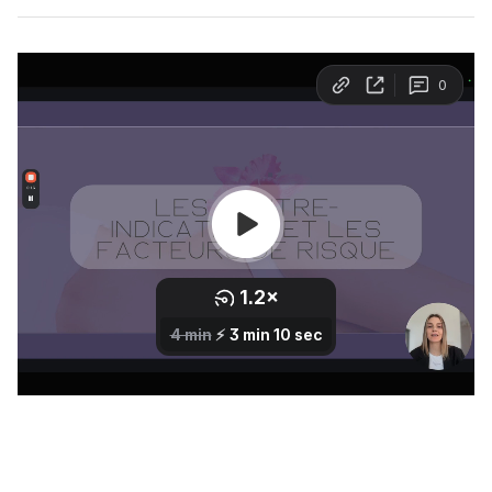
Évaluation préliminaire du patient
Qualification du patient
Les zones traitées avec la Cryo
Contre-indications & facteurs de risque
04/ Technologies & appareils
Notre dispositif de cryolipolyse
Programmation sur notre appareil
05/ Protocole de traitement
Rappel du fonctionnement de la cryolipolyse
Préparation du patient et de la zone à traiter
Protocole de soin
06/ Effets secondaires & post-traitement
Les effets secondaires
Gestion des complications
Mesures pour minimiser les risques