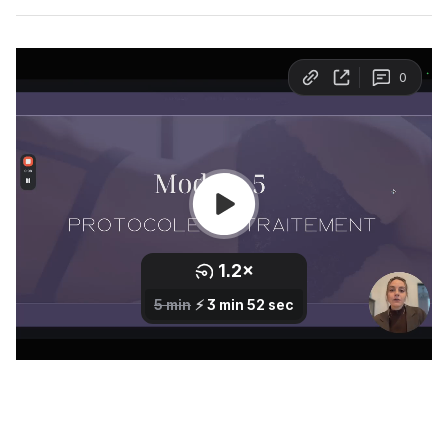
Évaluation préliminaire du patient
Qualification du patient
Les zones traitées avec la Cryo
Contre-indications & facteurs de risque
04/ Technologies & appareils
Notre dispositif de cryolipolyse
Programmation sur notre appareil
05/ Protocole de traitement
Rappel du fonctionnement de la cryolipolyse
Préparation du patient et de la zone à traiter
Protocole de soin
06/ Effets secondaires & post-traitement
Les effets secondaires
Gestion des complications
Mesures pour minimiser les risques