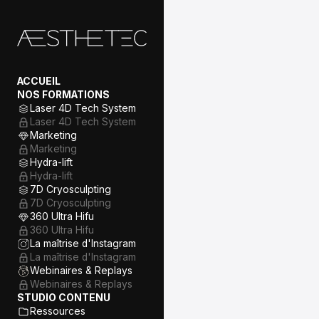
01/ Introduction à la
Cryolipolyse
C'est quoi la Cryolipolyse ?
ACCUEIL
Les principes de base et
NOS FORMATIONS
mécanismes d'action
Laser 4D Tech System
Les avantages et les limites
Laser 4D Tech System
de la Cryo
Marketing
02/ Rappel des bases
Marketing
anatomiques et
Hydra-lift
physiologiques
Hydra-lift
Rappel de la structure de la
7D Cryosculpting
peau
7D Cryosculpting
360 Ultra Hifu
Le rôle de la peau et des
vaisseaux sanguins
360 Ultra Hifu
La maîtrise d'Instagram
Définition et rôle des
La maîtrise d'Instagram
adipocytes
Webinaires & Replays
Rôle de la vascularisation et
Webinaires & Replays
innervation
STUDIO CONTENU
Ressources
Distribution des cellules