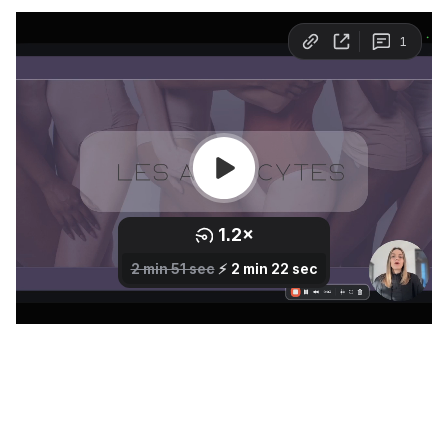
Évaluation préliminaire du patient
Qualification du patient
Les zones traitées avec la Cryo
Contre-indications & facteurs de risque
04/ Technologies & appareils
Notre dispositif de cryolipolyse
Programmation sur notre appareil
05/ Protocole de traitement
Rappel du fonctionnement de la cryolipolyse
Préparation du patient et de la zone à traiter
Protocole de soin
06/ Effets secondaires & post-traitement
Les effets secondaires
Gestion des complications
Mesures pour minimiser les risques